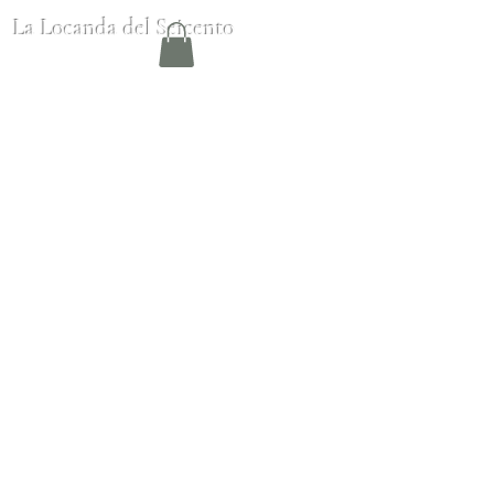
La Locanda del Seicento
tel -
0131809614
cell -
3459381745
Piazza Martiri della Libertà - 15052
Casalnoceto (AL)