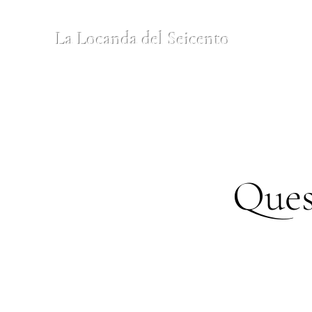
La Locanda del Seicento
Ques