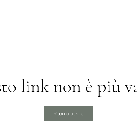
Home
Menù
Galleria
to link non è più va
Ritorna al sito